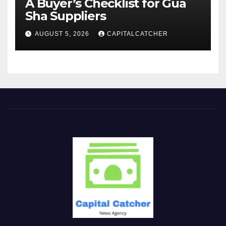
A Buyer’s Checklist for Gua
Sha Suppliers
AUGUST 5, 2026
CAPITALCATCHER