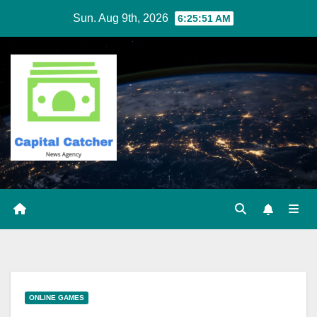
Skip
Sun. Aug 9th, 2026
6:25:51 AM
to
content
ONLINE GAMES