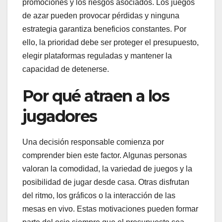
promociones y los riesgos asociados. Los juegos
de azar pueden provocar pérdidas y ninguna
estrategia garantiza beneficios constantes. Por
ello, la prioridad debe ser proteger el presupuesto,
elegir plataformas reguladas y mantener la
capacidad de detenerse.
Por qué atraen a los
jugadores
Una decisión responsable comienza por
comprender bien este factor. Algunas personas
valoran la comodidad, la variedad de juegos y la
posibilidad de jugar desde casa. Otras disfrutan
del ritmo, los gráficos o la interacción de las
mesas en vivo. Estas motivaciones pueden formar