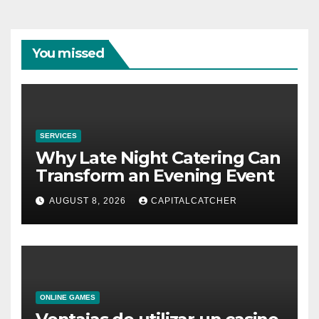
You missed
SERVICES
Why Late Night Catering Can
Transform an Evening Event
AUGUST 8, 2026
CAPITALCATCHER
ONLINE GAMES