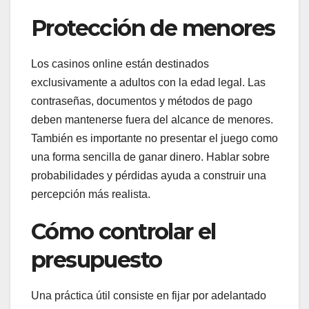
Protección de menores
Los casinos online están destinados
exclusivamente a adultos con la edad legal. Las
contraseñas, documentos y métodos de pago
deben mantenerse fuera del alcance de menores.
También es importante no presentar el juego como
una forma sencilla de ganar dinero. Hablar sobre
probabilidades y pérdidas ayuda a construir una
percepción más realista.
Cómo controlar el
presupuesto
Una práctica útil consiste en fijar por adelantado