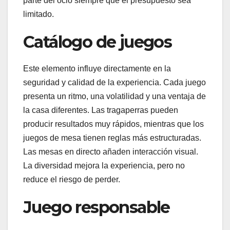
parte del ocio siempre que el presupuesto sea
limitado.
Catálogo de juegos
Este elemento influye directamente en la
seguridad y calidad de la experiencia. Cada juego
presenta un ritmo, una volatilidad y una ventaja de
la casa diferentes. Las tragaperras pueden
producir resultados muy rápidos, mientras que los
juegos de mesa tienen reglas más estructuradas.
Las mesas en directo añaden interacción visual.
La diversidad mejora la experiencia, pero no
reduce el riesgo de perder.
Juego responsable