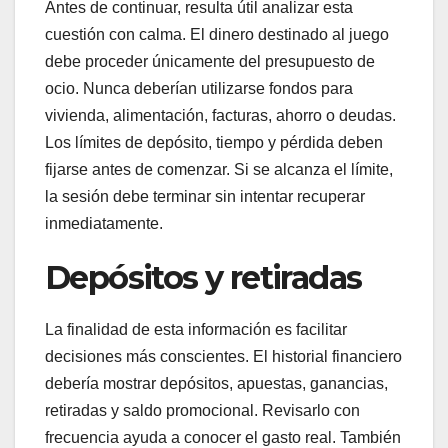
Antes de continuar, resulta útil analizar esta
cuestión con calma. El dinero destinado al juego
debe proceder únicamente del presupuesto de
ocio. Nunca deberían utilizarse fondos para
vivienda, alimentación, facturas, ahorro o deudas.
Los límites de depósito, tiempo y pérdida deben
fijarse antes de comenzar. Si se alcanza el límite,
la sesión debe terminar sin intentar recuperar
inmediatamente.
Depósitos y retiradas
La finalidad de esta información es facilitar
decisiones más conscientes. El historial financiero
debería mostrar depósitos, apuestas, ganancias,
retiradas y saldo promocional. Revisarlo con
frecuencia ayuda a conocer el gasto real. También