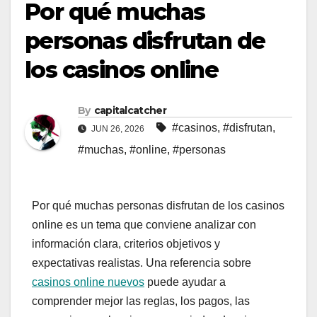
Por qué muchas
personas disfrutan de
los casinos online
By
capitalcatcher
#casinos
,
#disfrutan
,
JUN 26, 2026
#muchas
,
#online
,
#personas
Por qué muchas personas disfrutan de los casinos
online es un tema que conviene analizar con
información clara, criterios objetivos y
expectativas realistas. Una referencia sobre
casinos online nuevos
puede ayudar a
comprender mejor las reglas, los pagos, las