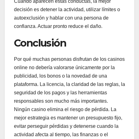
Cuando aparecen estas conductas, la mejor
decisión es detener la actividad, utilizar límites o
autoexclusión y hablar con una persona de
confianza. Actuar pronto reduce el daño.
Conclusión
Por qué muchas personas disfrutan de los casinos
online no debería valorarse únicamente por la
publicidad, los bonos o la novedad de una
plataforma. La licencia, la claridad de las reglas, la
seguridad de los pagos y las herramientas
responsables son mucho más importantes.
Ningún casino elimina el riesgo de pérdida. La
mejor estrategia es mantener un presupuesto fijo,
evitar perseguir pérdidas y detenerse cuando la
actividad afecta al tiempo, las finanzas o el