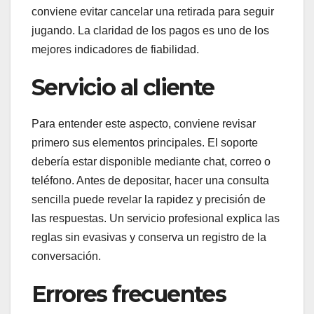
conviene evitar cancelar una retirada para seguir
jugando. La claridad de los pagos es uno de los
mejores indicadores de fiabilidad.
Servicio al cliente
Para entender este aspecto, conviene revisar
primero sus elementos principales. El soporte
debería estar disponible mediante chat, correo o
teléfono. Antes de depositar, hacer una consulta
sencilla puede revelar la rapidez y precisión de
las respuestas. Un servicio profesional explica las
reglas sin evasivas y conserva un registro de la
conversación.
Errores frecuentes