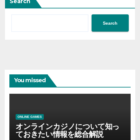
Search
Search
You missed
ONLINE GAMES
オンラインカジノについて知っ
ておきたい情報を総合解説