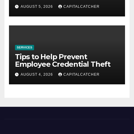
AUGUST 5, 2026
CAPITALCATCHER
SERVICES
Tips to Help Prevent
Employee Credential Theft
AUGUST 4, 2026
CAPITALCATCHER