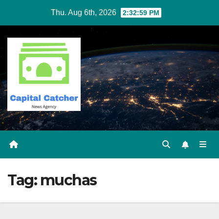
Skip
Thu. Aug 6th, 2026
2:32:59 PM
to
content
Tag:
muchas