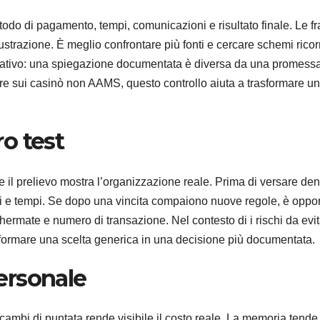
todo di pagamento, tempi, comunicazioni e risultato finale. Le fr
trazione. È meglio confrontare più fonti e cercare schemi ricorr
ficativo: una spiegazione documentata è diversa da una promess
itare sui casinò non AAMS, questo controllo aiuta a trasformare u
ro test
e il prelievo mostra l’organizzazione reale. Prima di versare de
 e tempi. Se dopo una vincita compaiono nuove regole, è oppo
hermate e numero di transazione. Nel contesto di i rischi da evi
sformare una scelta generica in una decisione più documentata.
personale
e cambi di puntata rende visibile il costo reale. La memoria tende