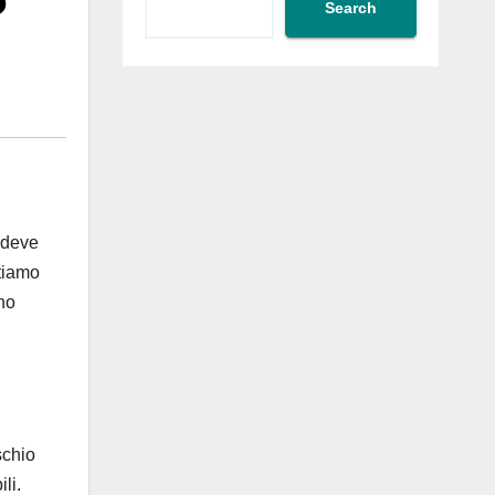
ò
Search
 deve
ntiamo
ono
schio
li.