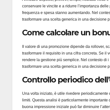
conservare le vincite e a ridurre l’importanza delle
frequenza e spesa stanno aumentando. Nel contesto 
trasformare una scelta generica in una decisione 
Come calcolare un bon
Il valore di una promozione dipende da rollover, sca
trasformare il requisito in una cifra concreta. Se i
rendere la gestione più semplice. Nel contesto di i
trasformare una scelta generica in una decisione 
Controllo periodico dell
Una volta iniziato, è utile rivedere periodicamente 
limiti. Questa analisi è particolarmente importante
buona impressione iniziale può far diminuire l’att