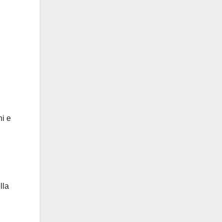
i e
lla