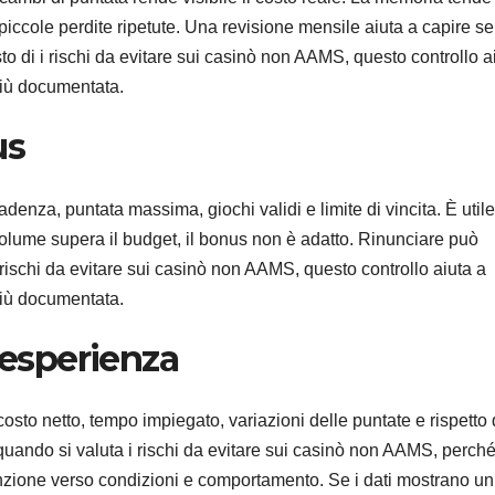
 piccole perdite ripetute. Una revisione mensile aiuta a capire se
di i rischi da evitare sui casinò non AAMS, questo controllo a
più documentata.
us
denza, puntata massima, giochi validi e limite di vincita. È utile
l volume supera il budget, il bonus non è adatto. Rinunciare può
 rischi da evitare sui casinò non AAMS, questo controllo aiuta a
più documentata.
’esperienza
costo netto, tempo impiegato, variazioni delle puntate e rispetto 
 quando si valuta i rischi da evitare sui casinò non AAMS, perch
enzione verso condizioni e comportamento. Se i dati mostrano un