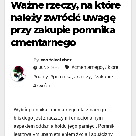
Ważne rzeczy, na które
należy zwrócić uwagę
przy zakupie pomnika
cmentarnego
By
capitalcatcher
#cmentarnego
,
#które
,
JUN 3, 2025
#naley
,
#pomnika
,
#rzeczy
,
#zakupie
,
#zwróci
Wybór pomnika cmentarnego dla zmarłego
bliskiego jest znaczącym i emocjonalnym
aspektem oddania hołdu jego pamięci. Pomnik
jest trwałym upamiętnieniem życia i spuścizny