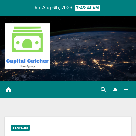
Skip
Thu. Aug 6th, 2026
7:45:45 AM
to
content
SERVICES