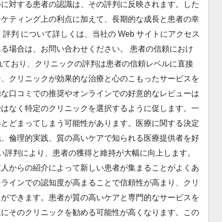
ルに対する患者の認識は、その評判に反映されます。した
ーケティング上の利点に加えて、長期的な成長と患者の幸
評判 について詳しくは、当社の Web サイトにアクセス
る場合は、お問い合わせください。 患者の信頼におけ
れており、クリニックの評判は患者の信頼レベルに直接
合、クリニックが効果的な治療と心のこもったサービスを
的な口コミでの推奨やオンラインでの好意的なレビューは
ではなく特定のクリニックを選択するように促します。一
いとどまってしまう可能性があります。医療に関する決定
識、倫理的実践、質の高いケアで知られる医療提供者を好
高い評判により、患者の獲得と維持が大幅に向上します。
友人からの紹介によって新しい患者が集まることがよくあ
ンラインでの認知度が高まることで信頼性が高まり、クリ
とができます。患者が質の高いケアと専門的なサービスを
人にそのクリニックを勧める可能性が高くなります。この