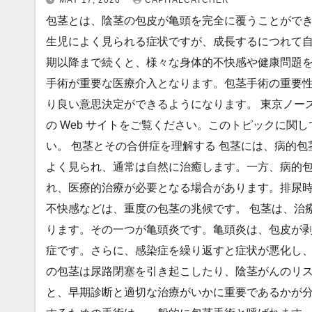
MAY 17, 2026
CAPITALCATCHER
包茎とは、陰茎の包皮が亀頭を完全に覆うことがで
生児によく見られる症状ですが、成長するにつれて
期以降まで続くと、様々な身体的不快感や健康問題
手術が重要な医療介入となります。包茎手術の重要
り良い意思決定ができるようになります。 東京ノース
の Web サイトをご覧ください。このトピックに関
い。 包茎とその合併症を理解する 包茎には、病的
よく見られ、通常は自然に治癒します。一方、病的
れ、医療的治療が必要となる場合があります。排尿
不快感などは、重度の包茎の兆候です。 包茎は、治
ります。その一つが亀頭炎です。亀頭炎は、包皮が
症です。さらに、感染症を繰り返すと症状が悪化し
の包茎は尿路閉塞を引き起こしたり、陰茎がんのリ
と、早期診断と適切な治療がいかに重要であるかが分