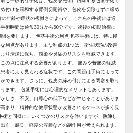
。最も一般的な手術は、包皮を完全に切除する包茎手術で
締め付けを緩和する背側切開術や、包皮を切除せずに緩め
者の年齢や症状の複雑さによって、これらの手術には通
手術時間は通常30分から60分です。術後の初期治癒に
間を要します。 包茎手術の利点 包茎手術には、特に慢
な利点があります。主な利点の1つは、衛生状態の改善
をより清潔に保ち、感染や炎症のリスクを軽減できます。
この点に注意する必要があります。 痛みや苦痛の軽減
茎患者によく見られる症状です。この問題は手術によって
とができます。さらに、包皮の締め付けによる閉塞を取り
ります。 包茎手術には心理的なメリットもあります。
ずかしさ、不安、自尊心の低下などが生じることがありま
が高まり、精神的な健康状態が改善されるケースが多く見
科手術と同様に、いくつかのリスクを伴いますが、熟練し
。出血、感染、軽度の浮腫などの副作用が考えられます。