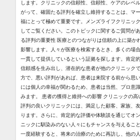
します。クリニックの信頼性、信頼性、ケアのレベ
がって、確固たる評判を確立し維持することは、マ
福にとって極めて重要です。メンズライフクリニック 
してご覧ください。このトピックに関するご質問があ
る評判の重要性 医療とのつながりは信頼の上に築か
影響します。人々が医療を検索するとき、多くの場
一貫して提供しているという証拠を探します。肯定
信頼感を生み出し、潜在的な患者が他のクリニック
方で、悪い評判があれば、患者は来院する前から思
には個人の幸福が関わるため、患者は当然、プロ意
みます。 患者の獲得と維持への影響 クリニックの
評判の良いクリニックには、満足した顧客、家族、
ります。さらに、肯定的な評価や体験談を通じてオ
ニックに馴染みのない人々にもチャンスを与えるこ
一度経験すると、将来の治療のために再訪し、他の