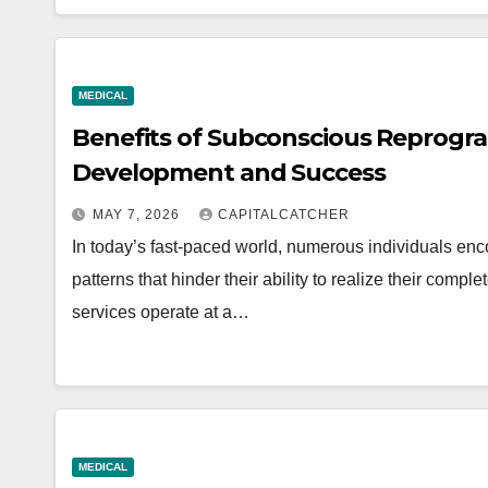
MEDICAL
Benefits of Subconscious Reprogra
Development and Success
MAY 7, 2026
CAPITALCATCHER
In today’s fast-paced world, numerous individuals enco
patterns that hinder their ability to realize their co
services operate at a…
MEDICAL