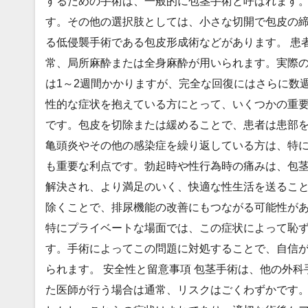
するための手術は、一般的に包茎手術と呼ばれます
す。その他の選択肢としては、小さな切開で包皮の
る低侵襲手術である包皮形成術などがあります。 患
常、局所麻酔または全身麻酔が用いられます。実際の
は1～2週間かかりますが、完全な回復にはさらに数週
性的な症状を抱えている方にとって、いくつかの重要
です。包皮を切除または緩めることで、患者は患部
亀頭炎やその他の感染症を繰り返している方は、特に
も重要な利点です。勃起時や性行為時の痛みは、包
解決され、より満足のいく、快適な性生活を送るこ
除くことで、排尿機能の改善にもつながる可能性があ
特にプライベートな場面では、この症状によって恥
す。手術によってこの問題に対処することで、自信
られます。 安全性と留意事項 包茎手術は、他の外
た医師が行う場合は通常、リスクはごくわずかです