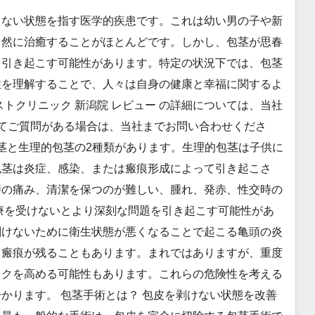
きない状態を指す医学的疾患です。これは幼い男の子や新
自然に治癒することがほとんどです。しかし、包茎が思春
を引き起こす可能性があります。特定の状況下では、包茎
性を理解することで、人々は自身の健康と幸福に関するよ
トクリニック 新潟院 レビュー の詳細については、当社
してご質問がある場合は、当社までお問い合わせくださ
包茎と生理的包茎の2種類があります。生理的包茎は子供に
包茎は炎症、感染、または瘢痕形成によって引き起こさ
時の痛み、清潔を保つのが難しい、腫れ、発赤、性交時の
療を受けないとより深刻な問題を引き起こす可能性があ
剥けないために衛生状態が悪くなることで起こる亀頭の炎
、瘢痕が残ることもあります。まれではありますが、重度
スクを高める可能性もあります。これらの危険性を考える
かります。 包茎手術とは？ 包皮を剥けない状態を改善