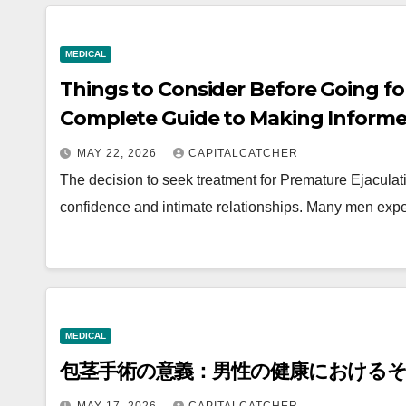
MEDICAL
Things to Consider Before Going fo
Complete Guide to Making Informe
MAY 22, 2026
CAPITALCATCHER
The decision to seek treatment for Premature Ejaculat
confidence and intimate relationships. Many men exper
MEDICAL
包茎手術の意義：男性の健康における